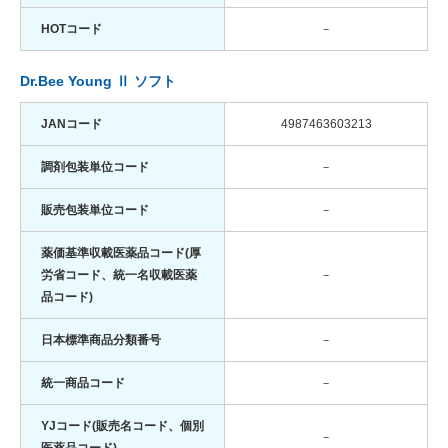
HOTコード
－
Dr.Bee Young Ⅱ ソフト
JANコード
4987463603213
調剤包装単位コード
－
販売包装単位コード
－
薬価基準収載医薬品コード(厚
労省コード、統一名収載医薬
－
品コード)
日本標準商品分類番号
－
統一商品コード
－
YJコード(販売名コード、個別
－