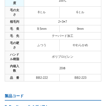
100℃
度
毛の太
8ミル
6ミル
さ
植毛列
2+3
×
7
毛 長
9.5mm
9mm
毛 先
テーパード加工
毛の硬
ふつう
やわらかめ
さ
ハンド
ポリプロピレン
ル樹脂
内箱入
20本
数
品 番
BB2-222
BB2-223
製品コード