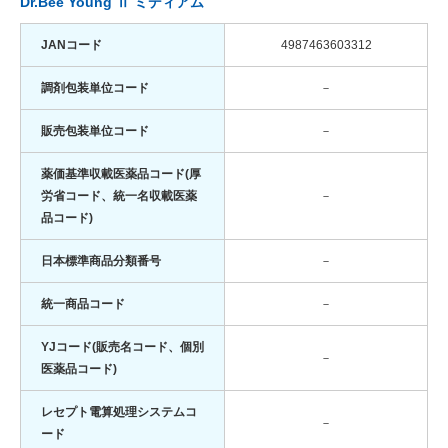
Dr.Bee Young Ⅱ ミディアム
JANコード
4987463603312
調剤包装単位コード
－
販売包装単位コード
－
薬価基準収載医薬品コード(厚
労省コード、統一名収載医薬
－
品コード)
日本標準商品分類番号
－
統一商品コード
－
YJコード(販売名コード、個別
－
医薬品コード)
レセプト電算処理システムコ
－
ード