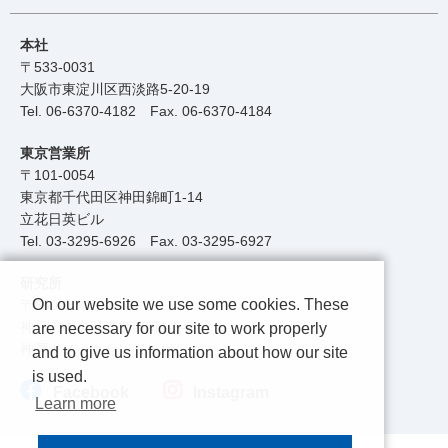
本社
〒533-0031
大阪市東淀川区西淡路5-20-19
Tel.
06-6370-4182
Fax. 06-6370-4184
東京営業所
〒101-0054
東京都千代田区神田錦町1-14
立花日英ビル
Tel.
03-3295-6926
Fax. 03-3295-6927
研究所
On our website we use some cookies. These
〒650-0047
神戸市中央区港島南町1-5-2
are necessary for our site to work properly
神戸キメックセンタービル
and to give us information about how our site
is used.
Facebook
Instagram
Learn more